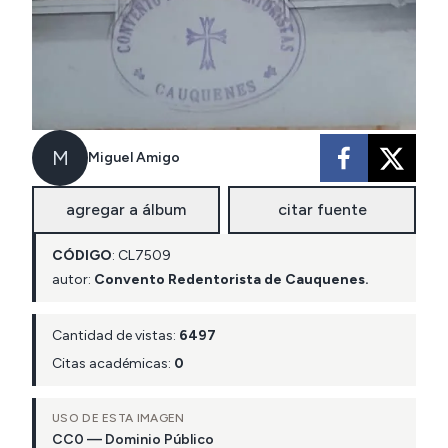
M
Miguel Amigo
agregar a álbum
citar fuente
CÓDIGO
:
CL
7509
autor:
Convento Redentorista de Cauquenes.
Cantidad de vistas:
6497
Citas académicas:
0
USO DE ESTA IMAGEN
CC0 — Dominio Público