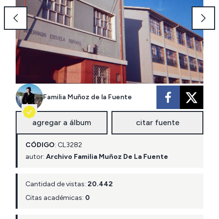
Familia Muñoz de la Fuente
agregar a álbum
citar fuente
CÓDIGO
:
CL
3282
autor:
Archivo Familia Muñoz De La Fuente
Cantidad de vistas:
20.442
Citas académicas:
0