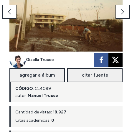
Gisella Trucco
agregar a álbum
citar fuente
CÓDIGO
:
CL
4099
autor:
Manuel Trucco
Cantidad de vistas:
18.927
Citas académicas:
0