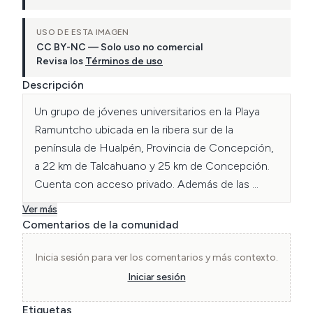
USO DE ESTA IMAGEN
CC BY-NC — Solo uso no comercial
Revisa los
Términos de uso
Descripción
Un grupo de jóvenes universitarios en la Playa 
Ramuntcho ubicada en la ribera sur de la 
península de Hualpén, Provincia de Concepción, 
a 22 km de Talcahuano y 25 km de Concepción. 
Cuenta con acceso privado. Además de las 
costas existen lugares de observación para la 
Ver más
flora y fauna. Sus características la ha 
Comentarios de la comunidad
posicionado como una de las mejores playas de 
la región.
Inicia sesión para ver los comentarios y más contexto.
Iniciar sesión
Etiquetas