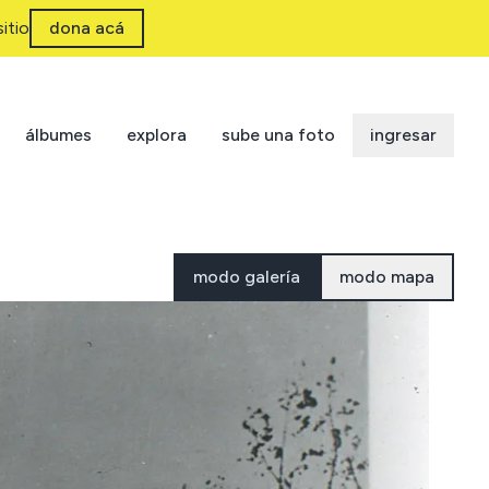
itio
dona acá
álbumes
explora
sube una foto
ingresar
modo galería
modo mapa