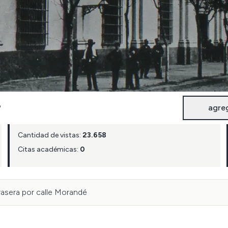
agre
P
Cantidad de vistas:
23.658
Citas académicas:
0
rasera por calle Morandé