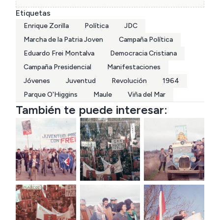
Parque Cousiño -hoy Parque O'Higgins- para 
Etiquetas
apoyar la candidatura de Frei Montalva. Un acto 
Enrique Zorilla
Política
JDC
sin precedentes que demuestra el ardor político 
de la juventud.

Marcha de la Patria Joven
Campaña Política
Por el contexto se puede presumir que se 
Eduardo Frei Montalva
Democracia Cristiana
encuentran ya en el Parque a la espera de Frei.

Campaña Presidencial
Manifestaciones
Jóvenes
Juventud
Revolución
1964
Parque O'Higgins
Maule
Viña del Mar
Fotografía catalogada por Antonella Miguieles y 
También te puede interesar:
Alexandra Pavéz, estudiantes de Bachillerato en 
Humanidades y Ciencias sociales USS 
Concepción.