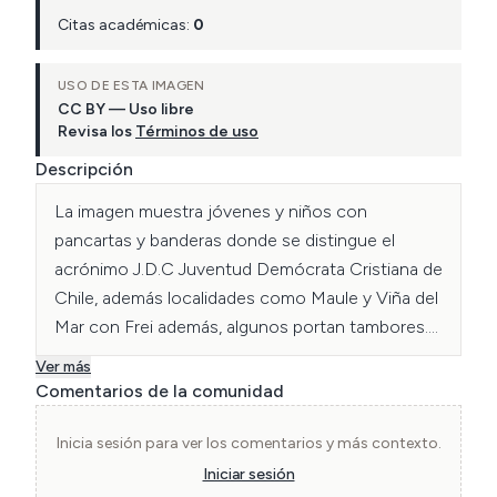
Citas académicas:
0
USO DE ESTA IMAGEN
CC BY — Uso libre
Revisa los
Términos de uso
Descripción
La imagen muestra jóvenes y niños con 
pancartas y banderas donde se distingue el 
acrónimo J.D.C Juventud Demócrata Cristiana de 
Chile, además localidades como Maule y Viña del 
Mar con Frei además, algunos portan tambores.

Esto dentro de la llamada “Marcha de la Patria 
Ver más
Joven”, realizada entre el 21 de mayo de 1964 
Comentarios de la comunidad
hasta el 21 de Junio de 1964 donde 300 mil 
personas, provenientes del sur y norte de Chile, a 
Inicia sesión para ver los comentarios y más contexto.
través de un sistema de postas y a pie, llegaron al 
Iniciar sesión