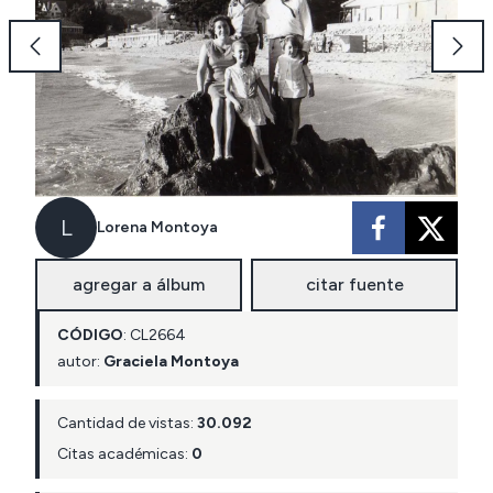
L
Lorena Montoya
agregar a álbum
citar fuente
CÓDIGO
:
CL
2664
autor:
Graciela Montoya
Cantidad de vistas:
30.092
Citas académicas:
0