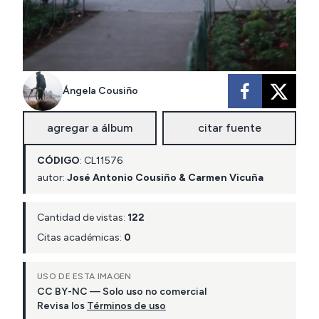
Ángela Cousiño
agregar a álbum
citar fuente
CÓDIGO
:
CL
11576
autor:
José Antonio Cousiño & Carmen Vicuña
Cantidad de vistas:
122
Citas académicas:
0
USO DE ESTA IMAGEN
CC BY-NC — Solo uso no comercial
Revisa los
Términos de uso