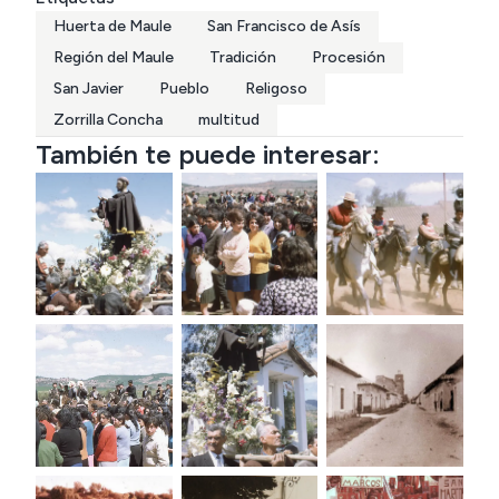
Huerta de Maule
San Francisco de Asís
Tamara Lanz, estudiantes de Licenciatura en Arte 
Región del Maule
Tradición
Procesión
San Javier
Pueblo
Religoso
Zorrilla Concha
multitud
También te puede interesar: