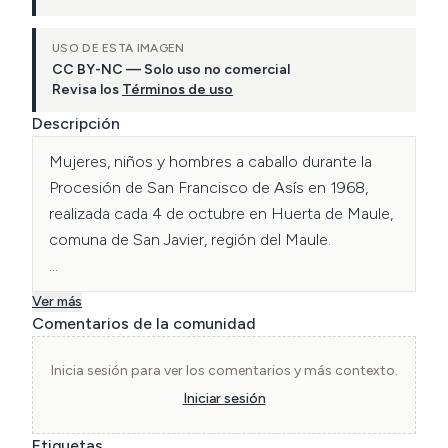
USO DE ESTA IMAGEN
CC BY-NC — Solo uso no comercial
Revisa los
Términos de uso
Descripción
Mujeres, niños y hombres a caballo durante la 
Procesión de San Francisco de Asís en 1968, 
realizada cada 4 de octubre en Huerta de Maule, 
comuna de San Javier, región del Maule. 

La festividad comienza con una misa y continúa 
Ver más
con una procesión acompañada de ofrendas y 
Comentarios de la comunidad
diversas actividades religiosas que buscan honrar 
y agradecer al “patrono” por las bendiciones 
Inicia sesión para ver los comentarios y más contexto.
recibidas.

Iniciar sesión
Etiquetas
Fotografía catalogada por Mayra Barrera y 