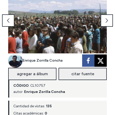
Enrique Zorrilla Concha
agregar a álbum
citar fuente
CÓDIGO
:
CL
10757
autor:
Enrique Zorilla Concha
Cantidad de vistas:
135
Citas académicas:
0