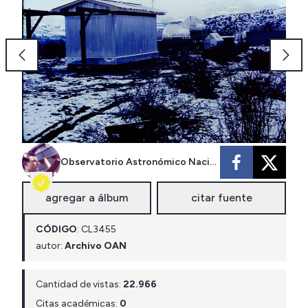
Observatorio Astronómico Nacional
agregar a álbum
citar fuente
CÓDIGO
:
CL
3455
autor:
Archivo OAN
Cantidad de vistas:
22.966
Citas académicas:
0