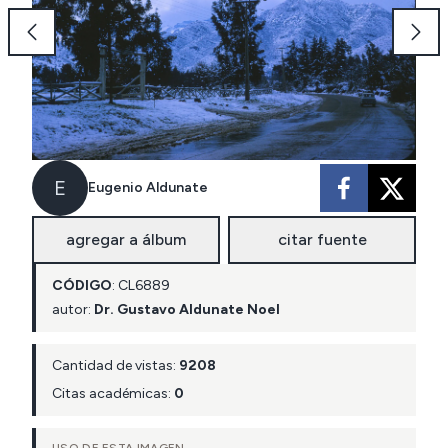
E
Eugenio Aldunate
agregar a álbum
citar fuente
CÓDIGO
:
CL
6889
autor:
Dr. Gustavo Aldunate Noel
Cantidad de vistas:
9208
Citas académicas:
0