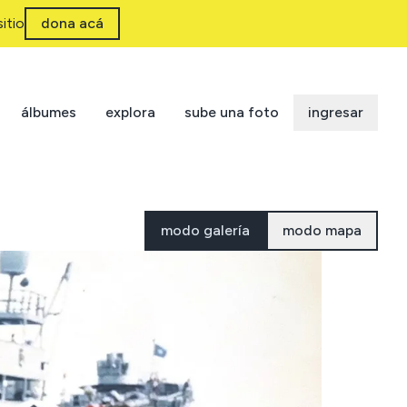
itio
dona acá
álbumes
explora
sube una foto
ingresar
modo galería
modo mapa