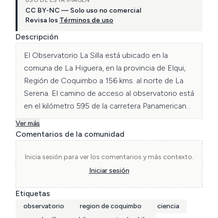
USO DE ESTA IMAGEN
CC BY-NC — Solo uso no comercial
Revisa los
Términos de uso
Descripción
El Observatorio La Silla está ubicado en la 
comuna de La Higuera, en la provincia de Elqui, 
Región de Coquimbo a 156 kms. al norte de La 
Serena. El camino de acceso al observatorio está 
en el kilómetro 595 de la carretera Panamericana 
Norte y se eleva por sobre los 2.400 mts. sobre 
Ver más
el nivel del mar en una zona libre de 
Comentarios de la comunidad
contaminación lumínica. El Cerro La Silla se 
distingue por presentar cielos totalmente 
Inicia sesión para ver los comentarios y más contexto.
despejados al menos unos 300 días al año, es 
Iniciar sesión
decir casi el año entero.

Etiquetas
observatorio
region de coquimbo
ciencia
El Observatorio La Silla en sí posee 14 