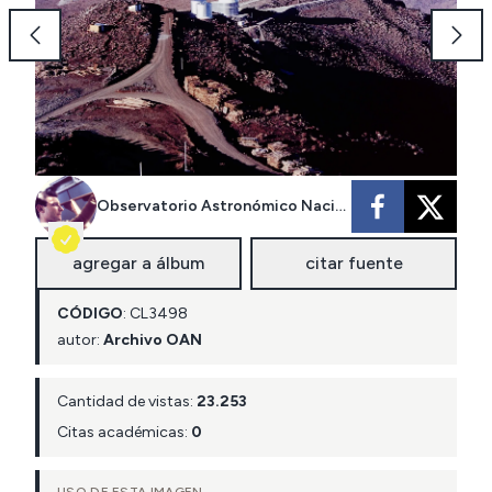
Observatorio Astronómico Nacional
agregar a álbum
citar fuente
CÓDIGO
:
CL
3498
autor:
Archivo OAN
Cantidad de vistas:
23.253
Citas académicas:
0