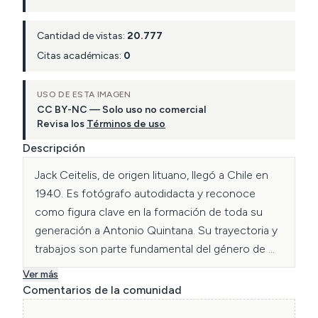
Cantidad de vistas:
20.777
Citas académicas:
0
USO DE ESTA IMAGEN
CC BY-NC — Solo uso no comercial
Revisa los
Términos de uso
Descripción
Jack Ceitelis, de origen lituano, llegó a Chile en 
1940. Es fotógrafo autodidacta y reconoce 
como figura clave en la formación de toda su 
generación a Antonio Quintana. Su trayectoria y 
trabajos son parte fundamental del género de 
fotografía industrial del país. Ha trabajado 
Ver más
principalmente en el área de construcción y de 
Comentarios de la comunidad
minas. Como gran entusiasta del trabajo en 