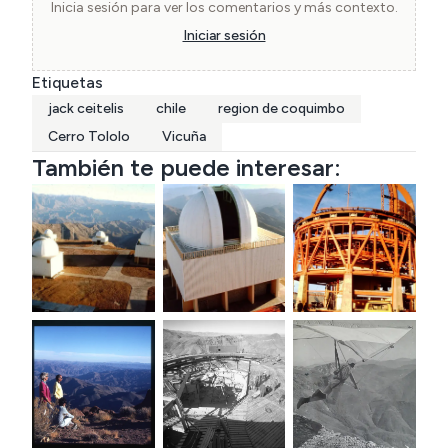
terreno, ha emprendido variados proyectos 
Inicia sesión para ver los comentarios y más contexto.
fotográficos sobre los paisajes de Chile, lo que 
Iniciar sesión
lo ha llevado a recorrer Chile de punta a cabo, 
Etiquetas
incluso hasta la Antártica.
jack ceitelis
chile
region de coquimbo
Cerro Tololo
Vicuña
También te puede interesar: