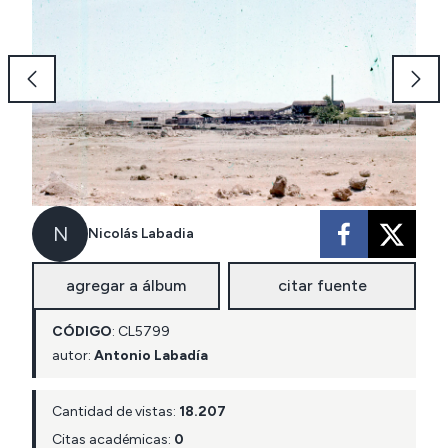
N
Nicolás Labadia
agregar a álbum
citar fuente
CÓDIGO
:
CL
5799
autor:
Antonio Labadía
Cantidad de vistas:
18.207
Citas académicas:
0