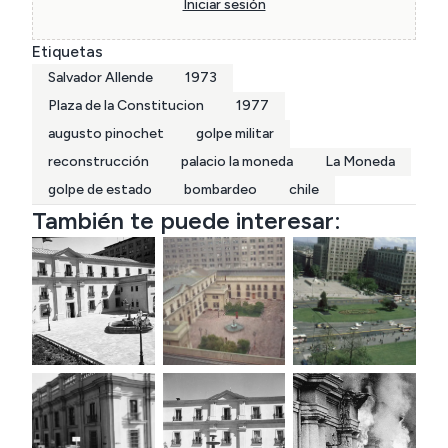
Iniciar sesión
Etiquetas
Salvador Allende
1973
Plaza de la Constitucion
1977
augusto pinochet
golpe militar
reconstrucción
palacio la moneda
La Moneda
golpe de estado
bombardeo
chile
También te puede interesar: