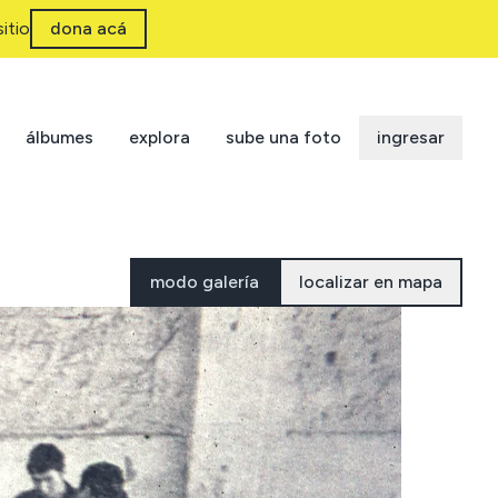
itio
dona acá
álbumes
explora
sube una foto
ingresar
modo galería
localizar en mapa