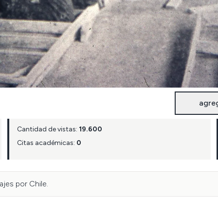
agre
Cantidad de vistas:
19.600
Citas académicas:
0
jes por Chile.