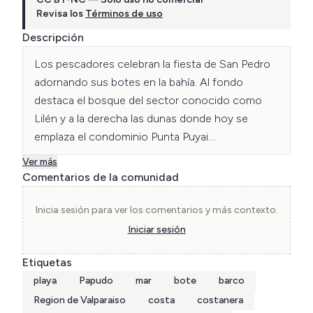
Revisa los
Términos de uso
Descripción
Los pescadores celebran la fiesta de San Pedro 
adornando sus botes en la bahía. Al fondo 
destaca el bosque del sector conocido como 
Lilén y a la derecha las dunas donde hoy se 
emplaza el condominio Punta Puyai.

Ver más
Aporte Familia Gurruchaga, Archivo Enterreno.
Comentarios de la comunidad
Inicia sesión para ver los comentarios y más contexto.
Iniciar sesión
Etiquetas
playa
Papudo
mar
bote
barco
Region de Valparaiso
costa
costanera