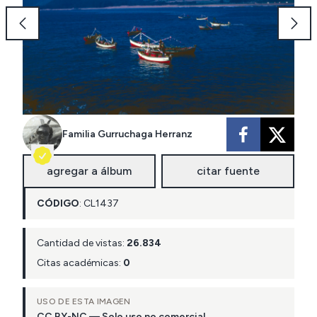
Familia Gurruchaga Herranz
agregar a álbum
citar fuente
CÓDIGO
:
CL
1437
Cantidad de vistas:
26.834
Citas académicas:
0
USO DE ESTA IMAGEN
CC BY-NC — Solo uso no comercial