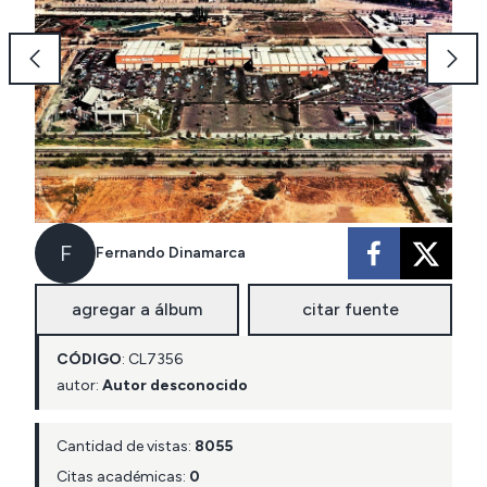
F
Fernando Dinamarca
agregar a álbum
citar fuente
CÓDIGO
:
CL
7356
autor:
Autor desconocido
Cantidad de vistas:
8055
Citas académicas:
0