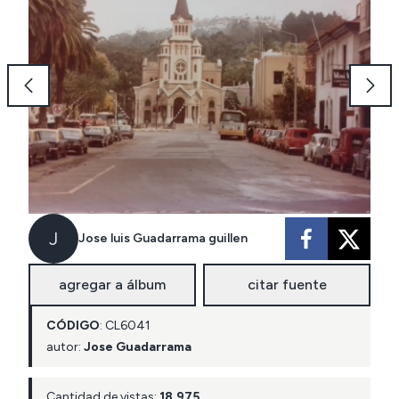
J
Jose luis Guadarrama guillen
agregar a álbum
citar fuente
CÓDIGO
:
CL
6041
autor:
Jose Guadarrama
Cantidad de vistas:
18.975