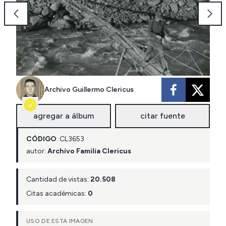
Archivo Guillermo Clericus
agregar a álbum
citar fuente
CÓDIGO
:
CL
3653
autor:
Archivo Familia Clericus
Cantidad de vistas:
20.508
Citas académicas:
0
USO DE ESTA IMAGEN