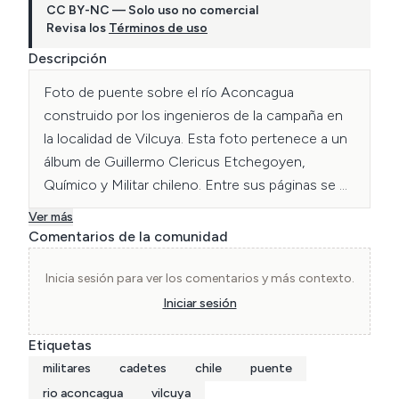
CC BY-NC — Solo uso no comercial
Revisa los
Términos de uso
Descripción
Foto de puente sobre el río Aconcagua 
construido por los ingenieros de la campaña en 
la localidad de Vilcuya. Esta foto pertenece a un 
álbum de Guillermo Clericus Etchegoyen, 
Químico y Militar chileno. Entre sus páginas se 
retratan varias actividades de cadetes de la 
Ver más
Escuela Militar en distintas campañas a lo largo 
Comentarios de la comunidad
del país durante los años 40s.
Inicia sesión para ver los comentarios y más contexto.
Iniciar sesión
Etiquetas
militares
cadetes
chile
puente
rio aconcagua
vilcuya