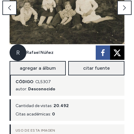
R
Rafael Núñez
agregar a álbum
citar fuente
CÓDIGO
:
CL
5307
autor:
Desconocido
Cantidad de vistas:
20.492
Citas académicas:
0
USO DE ESTA IMAGEN