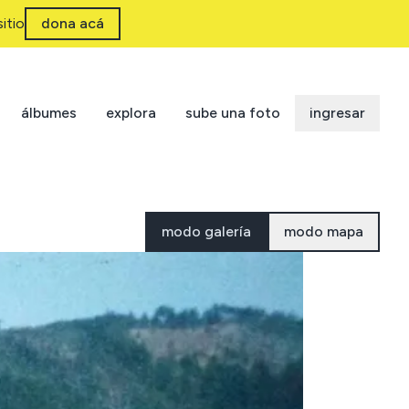
itio
dona acá
álbumes
explora
sube una foto
ingresar
modo galería
modo mapa