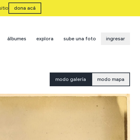
itio
dona acá
álbumes
explora
sube una foto
ingresar
modo galería
modo mapa