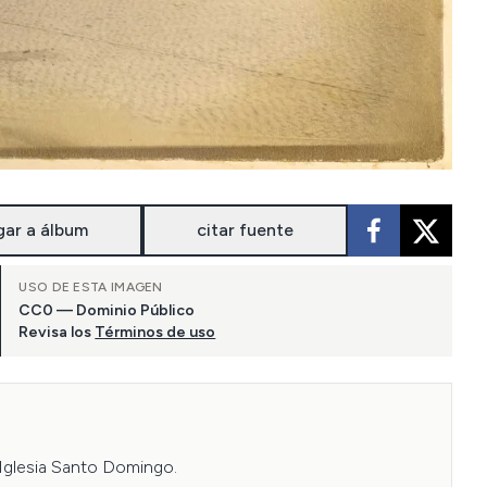
gar a álbum
citar fuente
USO DE ESTA IMAGEN
CC0 — Dominio Público
Revisa los
Términos de uso
glesia Santo Domingo. 
