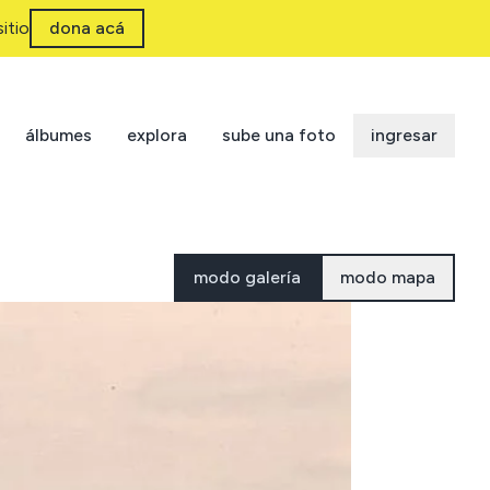
itio
dona acá
álbumes
explora
sube una foto
ingresar
modo galería
modo mapa