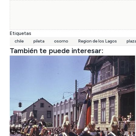
Etiquetas
chile
pileta
osorno
Region de los Lagos
plaz
También te puede interesar: