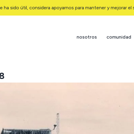
e ha sido útil, considera apoyarnos para mantener y mejorar el s
nosotros
comunidad
58