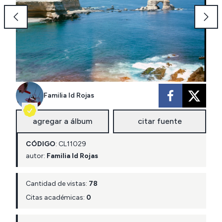
Familia Id Rojas
agregar a álbum
citar fuente
CÓDIGO
:
CL
11029
autor:
Familia Id Rojas
Cantidad de vistas:
78
Citas académicas:
0