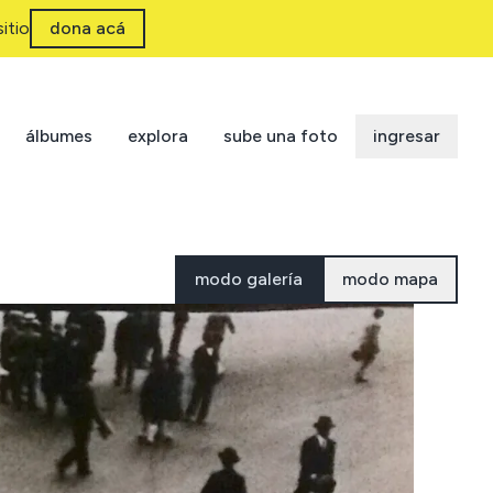
itio
dona acá
álbumes
explora
sube una foto
ingresar
modo galería
modo mapa