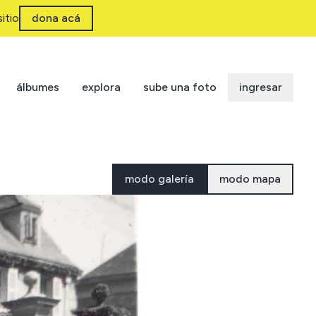
itio
dona acá
álbumes
explora
sube una foto
ingresar
modo galería
modo mapa