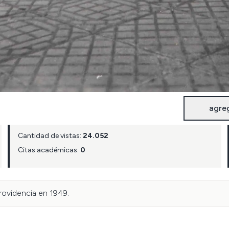
agre
Cantidad de vistas:
24.052
Citas académicas:
0
rovidencia en 1949.