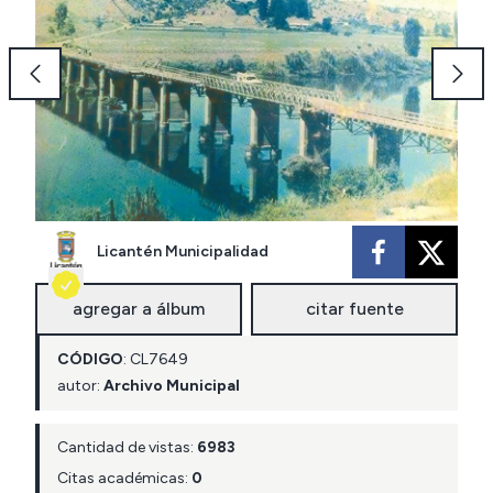
Licantén Municipalidad
agregar a álbum
citar fuente
CÓDIGO
:
CL
7649
autor:
Archivo Municipal
Cantidad de vistas:
6983
Citas académicas:
0