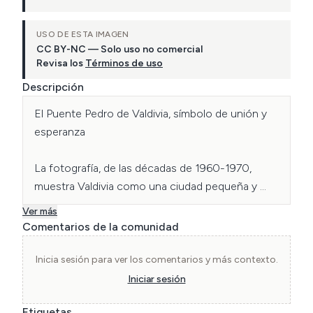
USO DE ESTA IMAGEN
CC BY-NC — Solo uso no comercial
Revisa los
Términos de uso
Descripción
El Puente Pedro de Valdivia, símbolo de unión y 
esperanza

La fotografía, de las décadas de 1960-1970, 
muestra Valdivia como una ciudad pequeña y 
tranquila. El Puente Pedro de Valdivia conecta el 
Ver más
centro con la Isla Teja, mientras una embarcación 
Comentarios de la comunidad
y una casona de estilo alemán recuerdan la 
tradición fluvial de la ciudad. Inaugurado en 1954, 
Inicia sesión para ver los comentarios y más contexto.
el puente cobró especial importancia tras el 
Iniciar sesión
terremoto de 1960, representando la transición 
Etiquetas