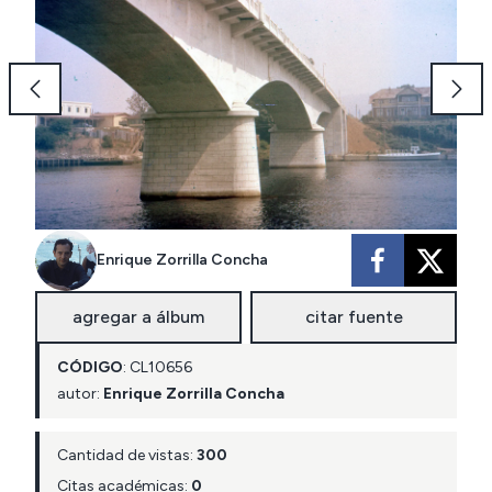
Enrique Zorrilla Concha
agregar a álbum
citar fuente
CÓDIGO
:
CL
10656
autor:
Enrique Zorrilla Concha
Cantidad de vistas:
300
Citas académicas:
0