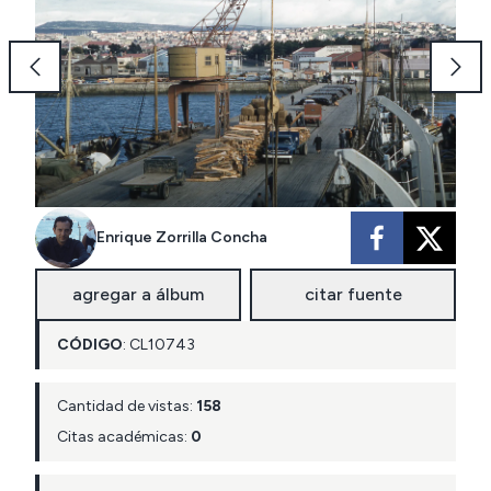
Enrique Zorrilla Concha
agregar a álbum
citar fuente
CÓDIGO
:
CL
10743
Cantidad de vistas:
158
Citas académicas:
0