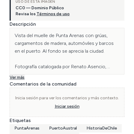
USO DE ESTA IMAGEN
CC0 — Dominio Público
Revisa los
Términos de uso
Descripción
Vista del muelle de Punta Arenas con grúas, 
cargamentos de madera, automóviles y barcos 
en el puerto. Al fondo se aprecia la ciudad.

Fotografía catalogada por Renato Asencio, 
estudiante de Licenciatura en Literatura, y 
Ver más
Daniela Osses, Bachillerato en Humanidades y 
Comentarios de la comunidad
Ciencias Sociales, ambos USS.
Inicia sesión para ver los comentarios y más contexto.
Iniciar sesión
Etiquetas
PuntaArenas
PuertoAustral
HistoriaDeChile