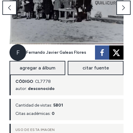
F
Fernando Javier Galeas Flores
agregar a álbum
citar fuente
CÓDIGO
:
CL
7778
autor:
desconocido
Cantidad de vistas:
5801
Citas académicas:
0
USO DE ESTA IMAGEN