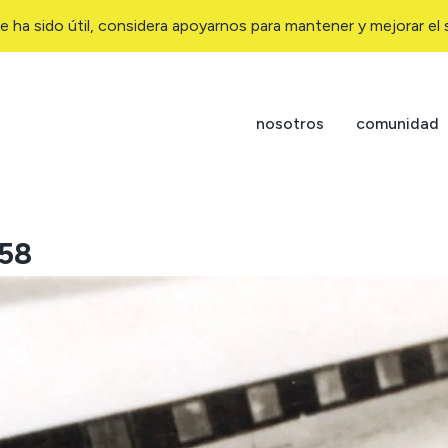
e ha sido útil, considera apoyarnos para mantener y mejorar el s
nosotros
comunidad
958