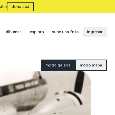
itio
dona acá
álbumes
explora
sube una foto
ingresar
modo galería
modo mapa