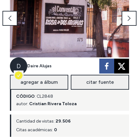
D
Daire Alujas
agregar a álbum
citar fuente
CÓDIGO
:
CL
2848
autor:
Cristian Rivera Toloza
Cantidad de vistas:
29.506
Citas académicas:
0