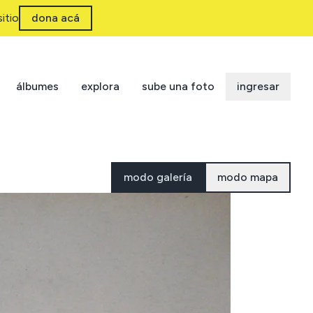
itio
dona acá
álbumes
explora
sube una foto
ingresar
modo galería
modo mapa