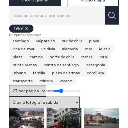
1959
Búsquedas populares
santiago
valparaiso
sur de chile
playa
vina del mar
valdivia
alameda
mar
iglesia
plaza
campo
norte de chile
trenes
rural
punta arenas
centro de santiago
patagonia
urbano
familia
plaza de armas
cordillera
transporte
mineria
verano
vista