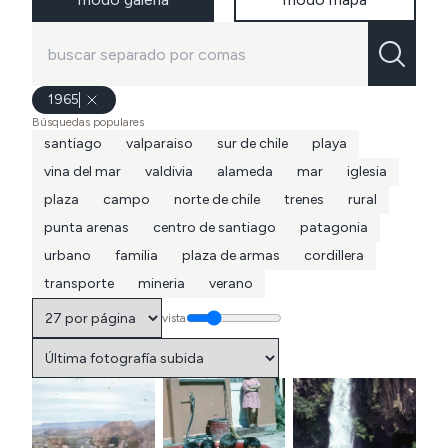
1965
Búsquedas populares
santiago
valparaiso
sur de chile
playa
vina del mar
valdivia
alameda
mar
iglesia
plaza
campo
norte de chile
trenes
rural
punta arenas
centro de santiago
patagonia
urbano
familia
plaza de armas
cordillera
transporte
mineria
verano
vista