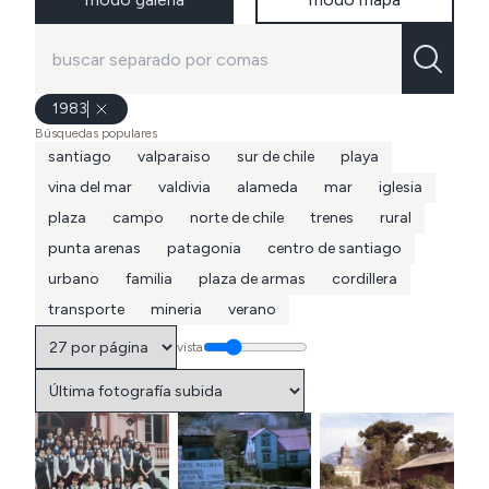
1983
Búsquedas populares
santiago
valparaiso
sur de chile
playa
vina del mar
valdivia
alameda
mar
iglesia
plaza
campo
norte de chile
trenes
rural
punta arenas
patagonia
centro de santiago
urbano
familia
plaza de armas
cordillera
transporte
mineria
verano
vista