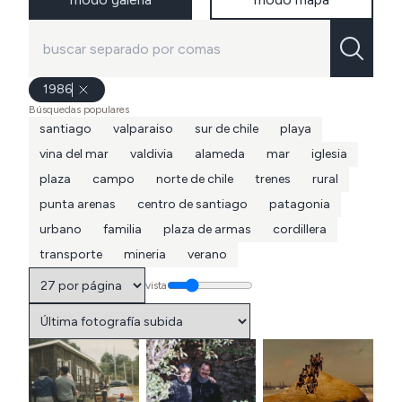
1986
Búsquedas populares
santiago
valparaiso
sur de chile
playa
vina del mar
valdivia
alameda
mar
iglesia
plaza
campo
norte de chile
trenes
rural
punta arenas
centro de santiago
patagonia
urbano
familia
plaza de armas
cordillera
transporte
mineria
verano
vista