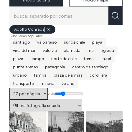
Adolfo Conrads
Búsquedas populares
santiago
valparaiso
sur de chile
playa
vina del mar
valdivia
alameda
mar
iglesia
plaza
campo
norte de chile
trenes
rural
punta arenas
patagonia
centro de santiago
urbano
familia
plaza de armas
cordillera
transporte
mineria
verano
vista