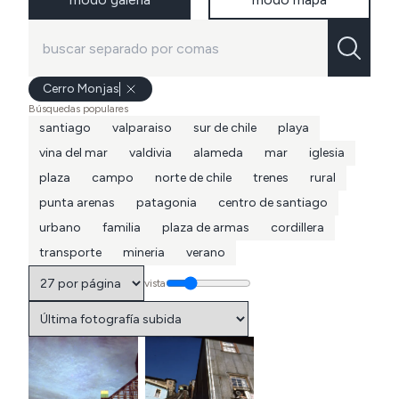
Cerro Monjas
Búsquedas populares
santiago
valparaiso
sur de chile
playa
vina del mar
valdivia
alameda
mar
iglesia
plaza
campo
norte de chile
trenes
rural
punta arenas
patagonia
centro de santiago
urbano
familia
plaza de armas
cordillera
transporte
mineria
verano
vista