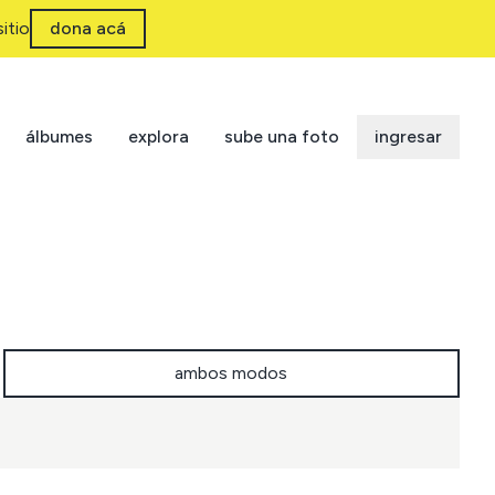
itio
dona acá
álbumes
explora
sube una foto
ingresar
ambos modos