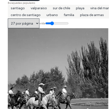
Búsquedas populares
santiago
valparaiso
sur de chile
playa
vina del mar
centro de santiago
urbano
familia
plaza de armas
vista