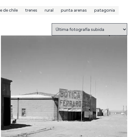
e de chile
trenes
rural
punta arenas
patagonia