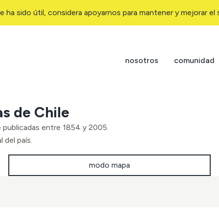
e ha sido útil, considera apoyarnos para mantener y mejorar el s
nosotros
comunidad
as de Chile
e publicadas entre 1854 y 2005.
 del país.
modo mapa