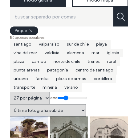
Pirque
Búsquedas populares
santiago
valparaiso
sur de chile
playa
vina del mar
valdivia
alameda
mar
iglesia
plaza
campo
norte de chile
trenes
rural
punta arenas
patagonia
centro de santiago
urbano
familia
plaza de armas
cordillera
transporte
mineria
verano
vista