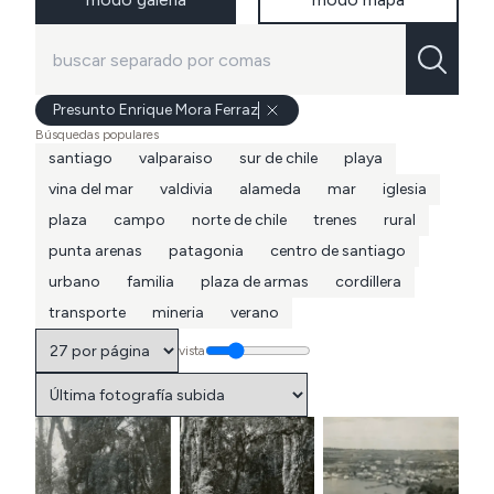
Presunto Enrique Mora Ferraz
Búsquedas populares
santiago
valparaiso
sur de chile
playa
vina del mar
valdivia
alameda
mar
iglesia
plaza
campo
norte de chile
trenes
rural
punta arenas
patagonia
centro de santiago
urbano
familia
plaza de armas
cordillera
transporte
mineria
verano
vista