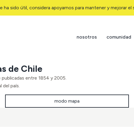
e ha sido útil, considera apoyarnos para mantener y mejorar el s
nosotros
comunidad
as de Chile
e publicadas entre 1854 y 2005.
 del país.
modo mapa