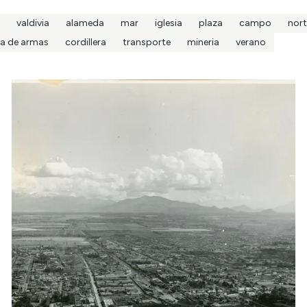
valdivia
alameda
mar
iglesia
plaza
campo
nort
za de armas
cordillera
transporte
mineria
verano