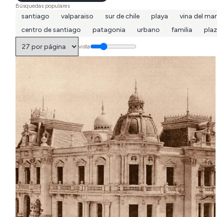
Búsquedas populares
santiago
valparaiso
sur de chile
playa
vina del mar
centro de santiago
patagonia
urbano
familia
pla
vista