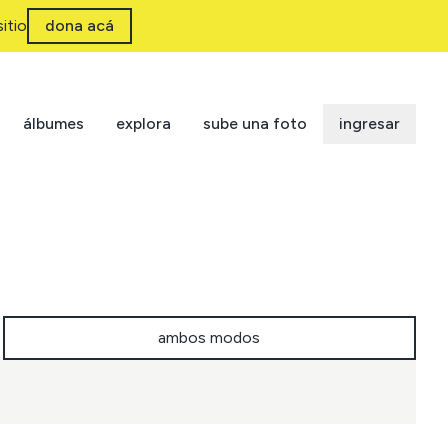
itio
dona acá
álbumes
explora
sube una foto
ingresar
ambos modos