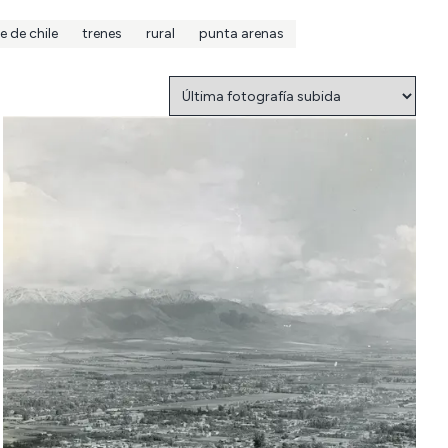
e de chile
trenes
rural
punta arenas