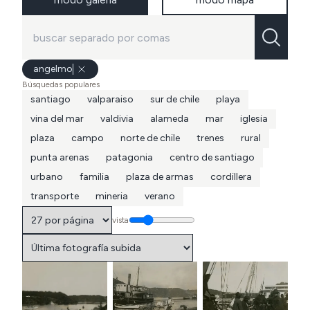
angelmo
Búsquedas populares
santiago
valparaiso
sur de chile
playa
vina del mar
valdivia
alameda
mar
iglesia
plaza
campo
norte de chile
trenes
rural
punta arenas
patagonia
centro de santiago
urbano
familia
plaza de armas
cordillera
transporte
mineria
verano
vista