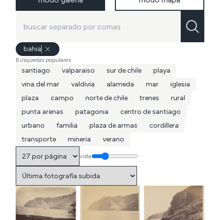
bahia
Búsquedas populares
santiago
valparaiso
sur de chile
playa
vina del mar
valdivia
alameda
mar
iglesia
plaza
campo
norte de chile
trenes
rural
punta arenas
patagonia
centro de santiago
urbano
familia
plaza de armas
cordillera
transporte
mineria
verano
vista