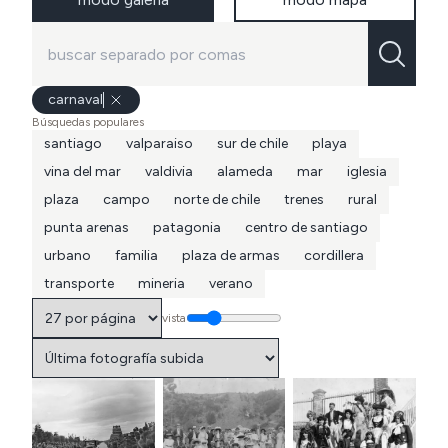
carnaval
Búsquedas populares
santiago
valparaiso
sur de chile
playa
vina del mar
valdivia
alameda
mar
iglesia
plaza
campo
norte de chile
trenes
rural
punta arenas
patagonia
centro de santiago
urbano
familia
plaza de armas
cordillera
transporte
mineria
verano
vista