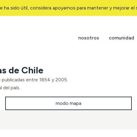
e ha sido útil, considera apoyarnos para mantener y mejorar el s
nosotros
comunidad
as de Chile
e publicadas entre 1854 y 2005.
 del país.
modo mapa