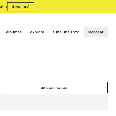
itio
dona acá
álbumes
explora
sube una foto
ingresar
ambos modos