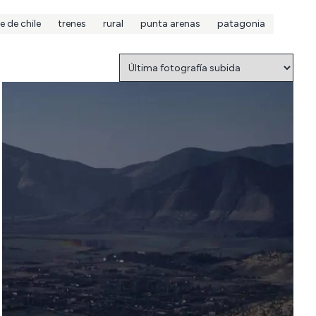
e de chile
trenes
rural
punta arenas
patagonia