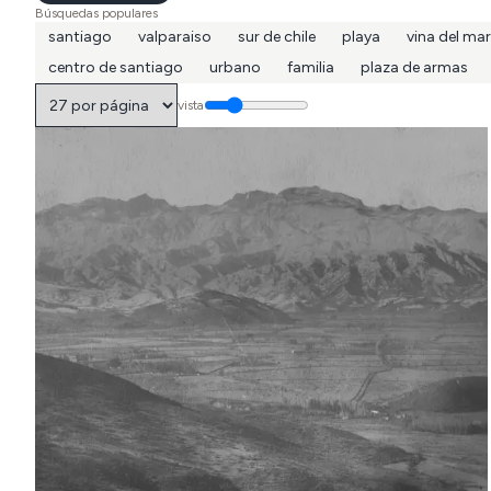
Búsquedas populares
santiago
valparaiso
sur de chile
playa
vina del mar
centro de santiago
urbano
familia
plaza de armas
vista