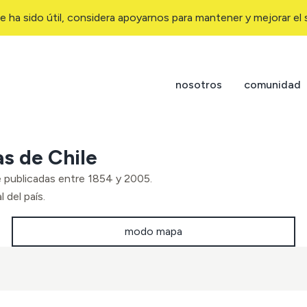
e ha sido útil, considera apoyarnos para mantener y mejorar el s
nosotros
comunidad
as de Chile
e publicadas entre 1854 y 2005.
 del país.
modo mapa