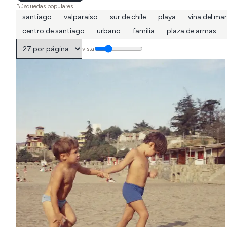
Búsquedas populares
santiago
valparaiso
sur de chile
playa
vina del mar
centro de santiago
urbano
familia
plaza de armas
vista