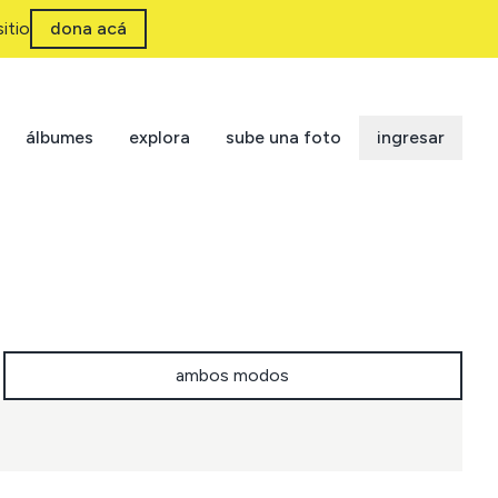
itio
dona acá
álbumes
explora
sube una foto
ingresar
ambos modos