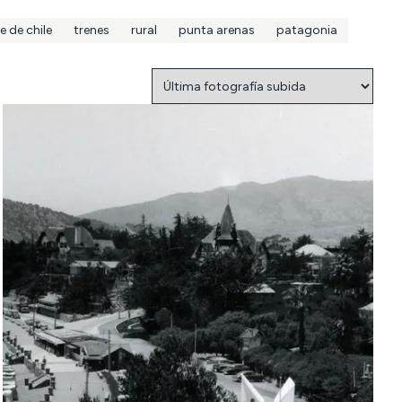
e de chile
trenes
rural
punta arenas
patagonia